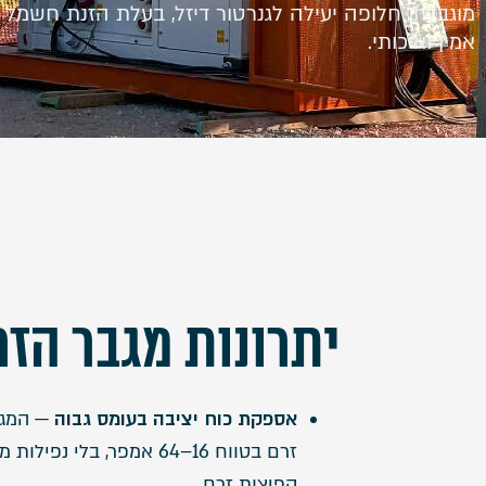
מוגבלת. חלופה יעילה לגנרטור דיזל, בעלת הזנת חשמל 
אמין ואיכותי.
יתרונות מגבר הזר
אספקת כוח יציבה בעומס גבוה
— המג
זרם בטווח 16–64 אמפר, בלי נפיל
קפיצות זרם.