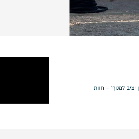
ציב למנוף״ – חוות