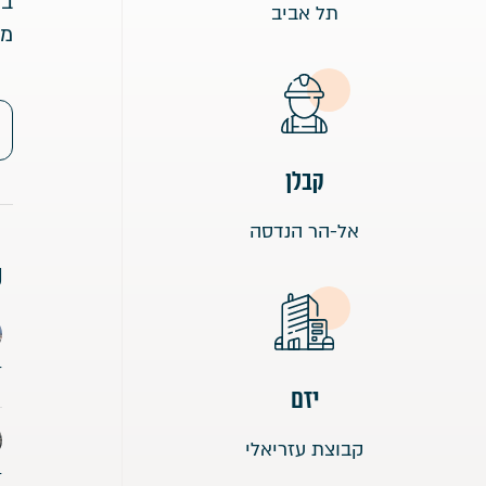
תל אביב
מת
קבלן
אל-הר הנדסה
ע
T
יזם
קבוצת עזריאלי
T