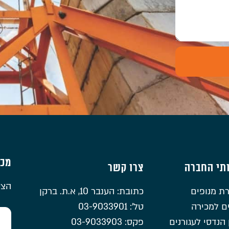
מכו
תי החברה
צרו קשר
הצט
ת מנופים
כתובת: הענבר 10, א.ת. ברקן
ם למכירה
טל':
03-9033901
 הנדסי לעגורנים
פקס:
03-9033903