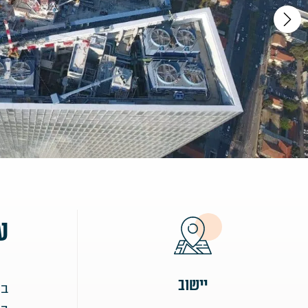
ע
יישוב
בס